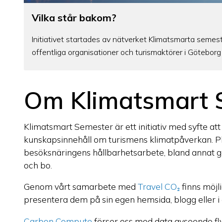
Vilka står bakom?
Initiativet startades av nätverket Klimatsmarta semest
offentliga organisationer och turismaktörer i Göteborg
Om Klimatsmart 
Klimatsmart Semester är ett initiativ med syfte att
kunskapsinnehåll om turismens klimatpåverkan. Pla
besöksnäringens hållbarhetsarbete, bland annat ge
och bo.
Genom vårt samarbete med
Travel CO₂
finns möjl
presentera dem på sin egen hemsida, blogg eller i
Carbon Compute
förser oss med data avseende fly