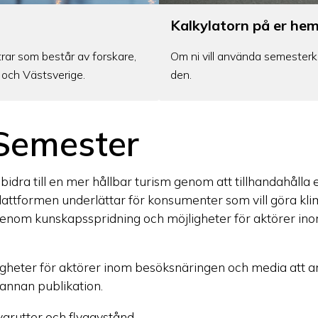
Kalkylatorn på er he
rar som består av forskare,
Om ni vill använda semesterk
 och Västsverige.
den.
Semester
 bidra till en mer hållbar turism genom att tillhandahålla
ttformen underlättar för konsumenter som vill göra klim
nom kunskapsspridning och möjligheter för aktörer inom 
igheter för aktörer inom besöksnäringen och media att 
 annan publikation.
grutter och flygavstånd.